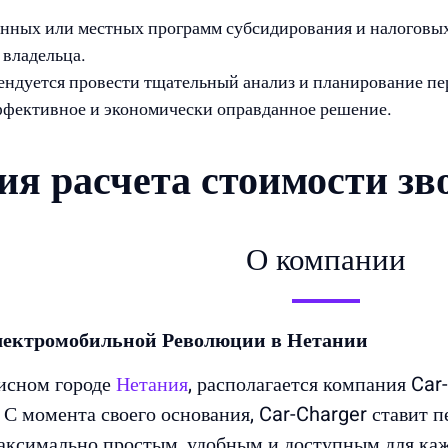
енных или местных программ субсидирования и налоговых
 владельца.
ендуется провести тщательный анализ и планирование пер
ффективное и экономически оправданное решение.
ия расчета стоимости з
О компании
лектромобильной Революции в Нетании
писном городе
Нетания
, располагается компания Car
С момента своего основания, Car-Charger ставит п
аксимально простым, удобным и доступным для каж