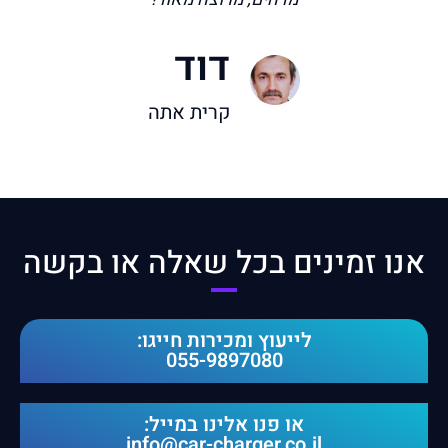
דוד
קרית אתה
אנו זמינים בכל שאלה או בקשה​
לייעוץ ומכירות חייגו:
055-9897080
או פנו אלינו במייל:
info@car-charger.co.il